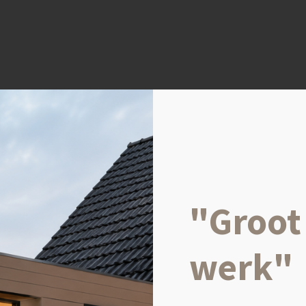
"Groot 
werk"