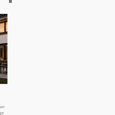
van
ige